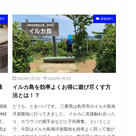
旅行
家族旅行
2022年7月1日
2022年7月1日
猿
イルカ島を効率よくお得に遊び尽くす方
法とは！？
湖猿
どうも、ときパパです。 三重県は鳥羽市のイルカ島海
神経
洋遊園地に行ってきました。 イルカに直接触れ合った
笑。
り、カワウソの握手会などに子供興奮。 ということ
間は
で、今回はイルカ島海洋遊園地を効率よく回って遊び