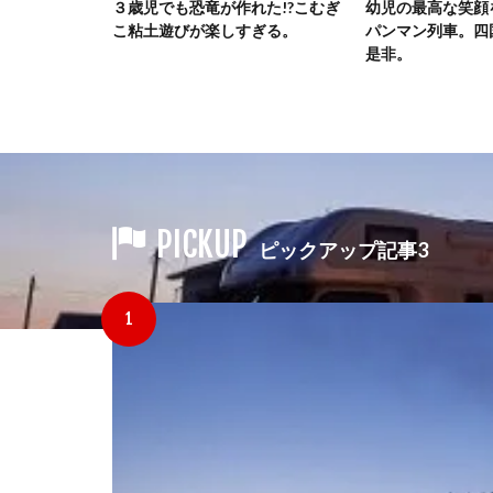
れた!?こむぎ
幼児の最高な笑顔を引き出すアン
後悔しないキャン
ぎる。
パンマン列車。四国旅行するなら
び方とは。キャン
是非。
類と値段について
PICKUP
ピックアップ記事3