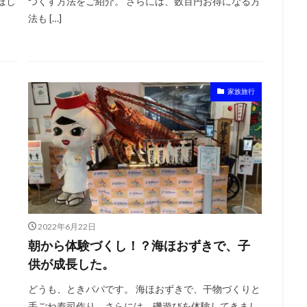
ほし
つくす方法をご紹介。 さらには、数百円お得になる方
法も […]
家族旅行
2022年6月22日
朝から体験づくし！？海ほおずきで、子
供が成長した。
どうも、ときパパです。 海ほおずきで、干物づくりと
手ごね寿司作り。さらには、磯遊びを体験してきまし