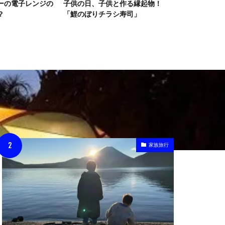
と作る縁起物！
あれもこれも無料！ホテルシェラ
キャンピング
シ寿司」
リゾート白馬を堪能する為に必要
かどうか。
な事
家族旅行