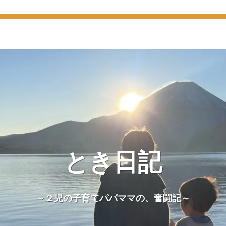
とき日記
～２児の子育てパパママの、奮闘記～