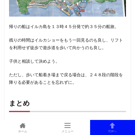
帰りの船はイルカ島を１３時４５分発で約３５分の船旅。
残りの時間はイルカショーをもう一回見るのも良し、リフト
を利用せず徒歩で遊歩道を歩いて向かうのも良し。
子供と相談して決めよう。
ただし、歩いて船着き場まで戻る場合は、２４８段の階段を
降りる必要があることを忘れずに。
まとめ
９時の始発の船にのって１４時２０分頃に戻ってくるイルカ
島の旅。
ホーム
メニュー
TOPへ