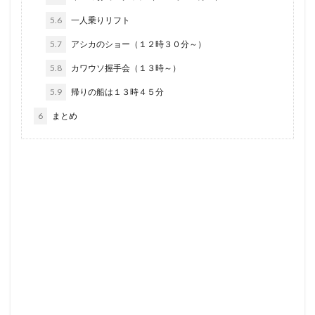
5.6
一人乗りリフト
5.7
アシカのショー（１２時３０分～）
5.8
カワウソ握手会（１３時～）
5.9
帰りの船は１３時４５分
6
まとめ