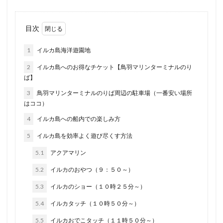
目次
1
イルカ島海洋遊園地
2
イルカ島へのお得なチケット【鳥羽マリンターミナルのり
ば】
3
鳥羽マリンターミナルのりば周辺の駐車場（一番安い場所
はココ）
4
イルカ島への船内での楽しみ方
5
イルカ島を効率よく遊び尽くす方法
5.1
アクアマリン
5.2
イルカのおやつ（９：５０～）
5.3
イルカのショー（１０時２５分～）
5.4
イルカタッチ（１０時５０分～）
5.5
イルカおでこタッチ（１１時５０分～）