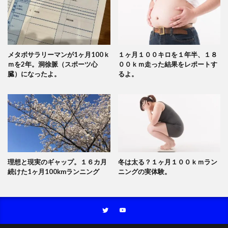
メタボサラリーマンが1ヶ月100ｋ
１ヶ月１００キロを１年半、１８
ｍを2年。洞徐脈（スポーツ心
００ｋｍ走った結果をレポートす
臓）になったよ。
るよ。
理想と現実のギャップ。１６カ月
冬は太る？１ヶ月１００ｋｍラン
続けた1ヶ月100kmランニング
ニングの実体験。