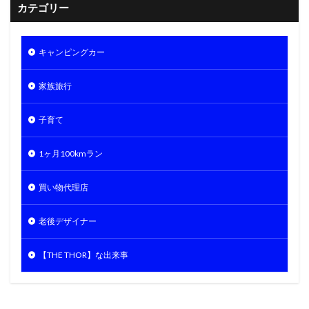
カテゴリー
キャンピングカー
家族旅行
子育て
1ヶ月100kmラン
買い物代理店
老後デザイナー
【THE THOR】な出来事