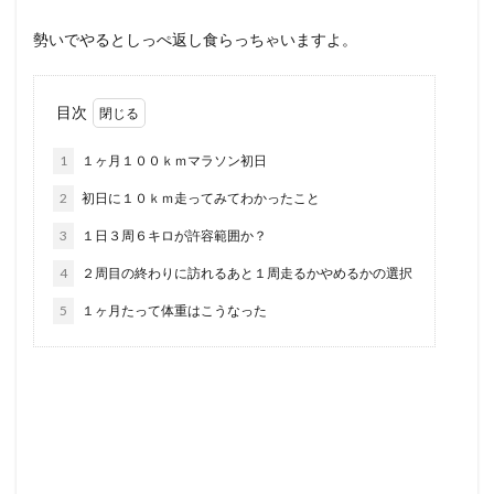
勢いでやるとしっぺ返し食らっちゃいますよ。
目次
1
１ヶ月１００ｋｍマラソン初日
2
初日に１０ｋｍ走ってみてわかったこと
3
１日３周６キロが許容範囲か？
4
２周目の終わりに訪れるあと１周走るかやめるかの選択
5
１ヶ月たって体重はこうなった