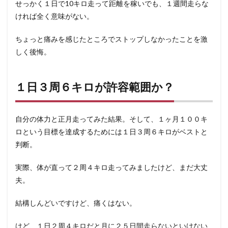
せっかく１日で10キロ走って距離を稼いでも、１週間走らな
ければ全く意味がない。
ちょっと痛みを感じたところでストップしなかったことを激
しく後悔。
１日３周６キロが許容範囲か？
自分の体力と正月走ってみた結果。そして、１ヶ月１００キ
ロという目標を達成するためには１日３周６キロがベストと
判断。
実際、体が直って２周４キロ走ってみましたけど、まだ大丈
夫。
結構しんどいですけど、痛くはない。
けど、１日２周４キロだと月に２５日間走らないといけない