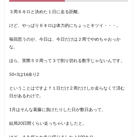
３周６キロと決めた１日に走る距離。
けど、やっぱり６キロは体力的にちょっとキツイ・・・。
毎回思うのが、今日は、今日だけは２周でやめちゃおっか
な。
ほら、実際５０周って３で割り切れる数字じゃないんです。
50÷3は16余り2
ということはですよ？１日だけ２周だけしか走らなくて済む
日があるわけで。
1月はそんな葛藤に負けたりした日が数日あって、
結局20日間くらい走っちゃいましたと。
けど、まあ何とか走り切りましたよ100キロ。