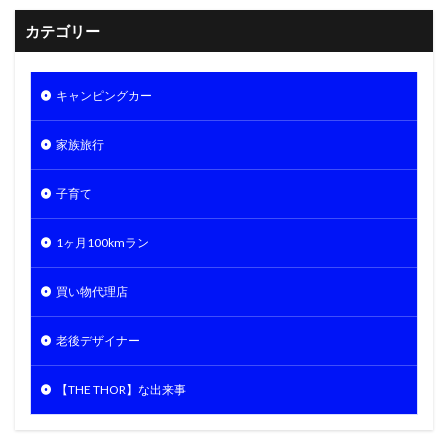
カテゴリー
キャンピングカー
家族旅行
子育て
1ヶ月100kmラン
買い物代理店
老後デザイナー
【THE THOR】な出来事