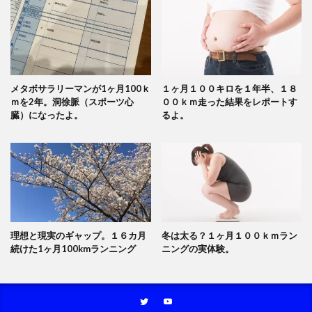
メタボサラリーマンが1ヶ月100ｋ
１ヶ月１００キロを１年半、１８
ｍを2年。洞徐脈（スポーツ心
００ｋｍ走った結果をレポートす
臓）になったよ。
るよ。
理想と現実のギャップ。１６カ月
冬は太る？１ヶ月１００ｋｍラン
続けた1ヶ月100kmランニング
ニングの実体験。