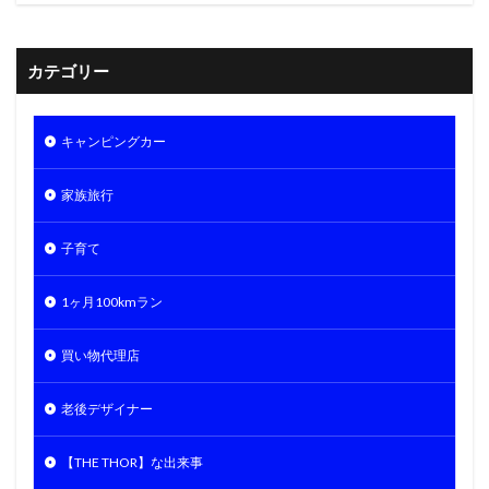
カテゴリー
キャンピングカー
家族旅行
子育て
1ヶ月100kmラン
買い物代理店
老後デザイナー
【THE THOR】な出来事