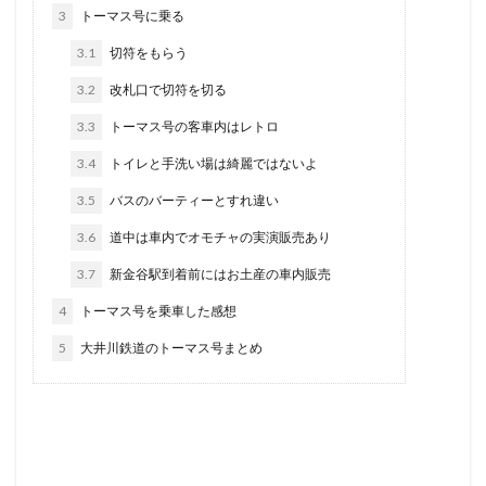
3
トーマス号に乗る
3.1
切符をもらう
3.2
改札口で切符を切る
3.3
トーマス号の客車内はレトロ
3.4
トイレと手洗い場は綺麗ではないよ
3.5
バスのバーティーとすれ違い
3.6
道中は車内でオモチャの実演販売あり
3.7
新金谷駅到着前にはお土産の車内販売
4
トーマス号を乗車した感想
5
大井川鉄道のトーマス号まとめ