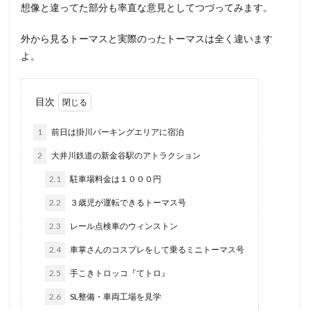
想像と違ってた部分も率直な意見としてつづってみます。
外から見るトーマスと実際のったトーマスは全く違います
よ。
目次
1
前日は掛川パーキングエリアに宿泊
2
大井川鉄道の新金谷駅のアトラクション
2.1
駐車場料金は１０００円
2.2
３歳児が運転できるトーマス号
2.3
レール点検車のウィンストン
2.4
車掌さんのコスプレをして乗るミニトーマス号
2.5
手こきトロッコ『てトロ』
2.6
SL整備・車両工場を見学