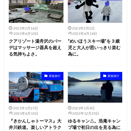
2021年2月16日
2021年2月2日
2021年6月10日
2021年6月14日
クアリゾート湯舟沢のバー
“めいほうスキー場”を３歳
デはマッサージ器具を超え
児と大人が思いっきり楽む
る気持ちよさ。
為に。
家族旅行
家族旅行
2021年1月27日
2021年1月4日
2021年6月10日
2022年12月20日
『きかんしゃトーマス』大
ゆるキャン△。浩庵キャン
井川鉄道。楽しいアトラク
プ場で初日の出を見る為に