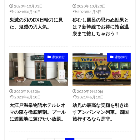
2020年10月31日
2020年10月20日
2021年6月10日
2023年1月5日
鬼滅の刃のDX日輪刀に見
砂むし風呂の思わぬ効果と
た、鬼滅の刃人気。
は？新幹線でお得に指宿温
泉まで旅しちゃおう！
家族旅行
家族旅行
2020年9月30日
2020年9月20日
2021年6月10日
2021年6月10日
大江戸温泉物語ホテルレオ
幼児の最高な笑顔を引き出
マの森を徹底解剖。プール
すアンパンマン列車。四国
に遊園地に遊びたい放題。
旅行するなら是非。