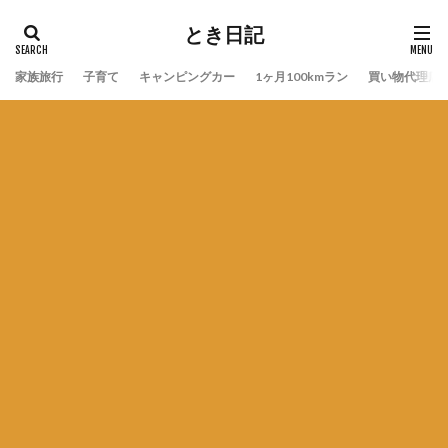
とき日記
家族旅行
子育て
キャンピングカー
1ヶ月100kmラン
買い物代理店