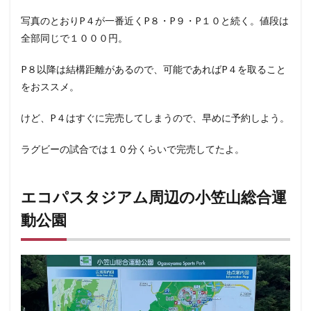
写真のとおりP４が一番近くP８・P９・P１０と続く。値段は
全部同じで１０００円。
P８以降は結構距離があるので、可能であればP４を取ること
をおススメ。
けど、P４はすぐに完売してしまうので、早めに予約しよう。
ラグビーの試合では１０分くらいで完売してたよ。
エコパスタジアム周辺の小笠山総合運
動公園