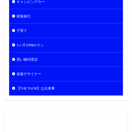
キャンピングカー
家族旅行
子育て
1ヶ月100kmラン
買い物代理店
老後デザイナー
【THE THOR】な出来事