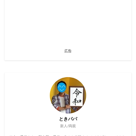
広告
ときパパ
新人/両親