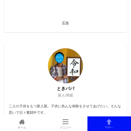
広告
ときパパ
新人/両親
二人の子供をもつ新人親。子供に色んな体験をさせてあげたい。そんな
思いで日々奮闘中です。
投稿記事一覧へ
ホーム
メニュー
TOPへ