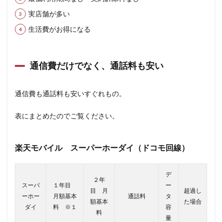
実店舗が多い
生活費がお得になる
通信費だけでなく、通話料も安い
通信費も通話料も安いすぐれもの。
表にまとめたのでご覧ください。
楽天モバイル スーパーホーダイ
（ドコモ回線）
デ
２年
スーパ
１年目
ー
目 月
超過し
ーホー
月額基本
通話料
タ
額基本
た場合
ダイ
料 ※１
容
料
量