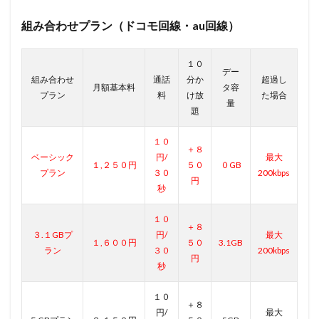
組み合わせプラン（ドコモ回線・au回線）
１０
デー
組み合わせ
通話
分か
超過し
月額基本料
タ容
プラン
料
け放
た場合
量
題
１０
＋８
ベーシック
円/
最大
１,２５０円
５０
０GB
プラン
３０
200kbps
円
秒
１０
＋８
３.１GBプ
円/
最大
１,６００円
５０
3.1GB
ラン
３０
200kbps
円
秒
１０
＋８
円/
最大