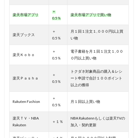
＋
楽天市場アプリ
楽天市場アプリで買い物
0.5％
＋
月１回１注文１,０００円以上買
楽天ブックス
0.5％
い物
＋
電子書籍を月１回１注文１,００
楽天Ｋｏｂｏ
0.5％
０円以上買い物
トクダネ対象商品の購入＆レシ
＋
楽天Ｐａｓｈａ
ート申請で合計１００ポイント
0.5％
以上の獲得
＋
Rakuten Fashion
月１回以上買い物
0.5％
楽天ＴＶ・NBA
NBA Rakutennもしくは楽天TVの
＋１％
Rakuten
加入・契約更新