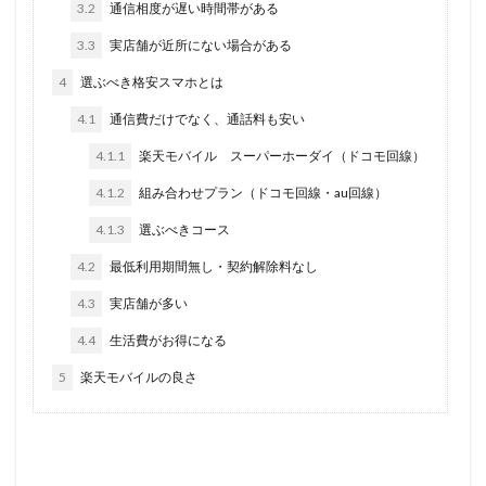
3.2
通信相度が遅い時間帯がある
3.3
実店舗が近所にない場合がある
4
選ぶべき格安スマホとは
4.1
通信費だけでなく、通話料も安い
4.1.1
楽天モバイル スーパーホーダイ（ドコモ回線）
4.1.2
組み合わせプラン（ドコモ回線・au回線）
4.1.3
選ぶべきコース
4.2
最低利用期間無し・契約解除料なし
4.3
実店舗が多い
4.4
生活費がお得になる
5
楽天モバイルの良さ