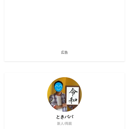
広告
ときパパ
新人/両親