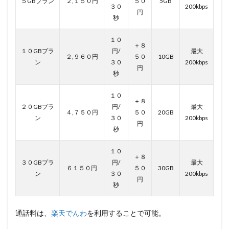
５GBプラン
２,１５０円
５０
5GB
３０
200kbps
円
秒
１０
＋８
１０GBプラ
円/
最大
２,９６０円
５０
10GB
ン
３０
200kbps
円
秒
１０
＋８
２０GBプラ
円/
最大
４,７５０円
５０
20GB
ン
３０
200kbps
円
秒
１０
＋８
３０GBプラ
円/
最大
６１５０円
５０
30GB
ン
３０
200kbps
円
秒
通話料は、
楽天でんわ
を利用することで可能。